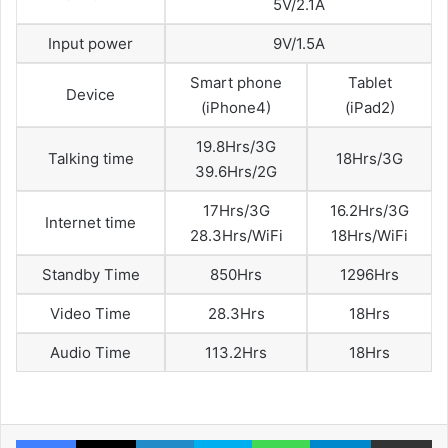
5V/2.1A
Input power
9V/1.5A
Smart phone
Tablet
Device
(iPhone4)
(iPad2)
19.8Hrs/3G
Talking time
18Hrs/3G
39.6Hrs/2G
17Hrs/3G
16.2Hrs/3G
Internet time
28.3Hrs/WiFi
18Hrs/WiFi
Standby Time
850Hrs
1296Hrs
Video Time
28.3Hrs
18Hrs
Audio Time
113.2Hrs
18Hrs
Facebook
X
LinkedIn
Skype
WhatsApp
Telegram
Comparte 