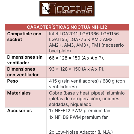
CARACTERÍSTICAS NOCTUA NH-L12
Compatible con
Intel LGA2011, LGA1366, LGA1156,
socket
LGA1155, LGA775 & AMD AM2,
AM2+, AM3, AM3+, FM1 (necesario
backplate)
Dimensiones sin
66 x 128 x 150 (A x A x P).
ventilador
Dimensiones
93 x 128 x 150 (A x A x P).
con ventilador
Peso
415 g (sin ventiladores) / 680 g (con
ventiladores).
Materiales
Cobre (base y heat-pipes), aluminio
(aletas de refrigeración), uniones
soldadas, niquelado
Accesorios
1x NF-F12 PWM premium fan
1x NF-B9 PWM premium fan
2x Low-Noise Adaptor (L.N.A.)