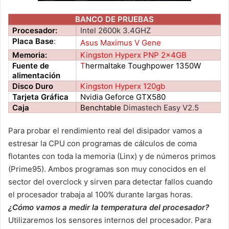
BANCO DE PRUEBAS
Procesador:
Intel 2600k 3.4GHZ
Placa Base
:
Asus Maximus V Gene
Memoria:
Kingston Hyperx PNP 2x4GB
Fuente de
T
hermaltake Toughpower 1350W
alimentación
Disco Duro
Kingston Hyperx 120gb
Tarjeta Gráfica
Nvidia Geforce GTX580
Caja
Benchtable
Dimastech Easy V2.5
Para probar el rendimiento real del disipador vamos a
estresar la CPU con programas de cálculos de coma
flotantes con toda la memoria (Linx) y de números primos
(Prime95). Ambos programas son muy conocidos en el
sector del overclock y sirven para detectar fallos cuando
el procesador trabaja al 100% durante largas horas.
¿Cómo vamos a medir la temperatura del procesador?
Utilizaremos los sensores internos del procesador. Para