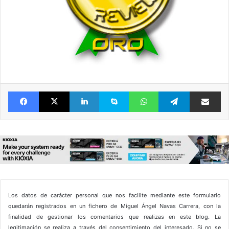
Facebook
X
LinkedIn
Skype
WhatsApp
Telegram
Comparte 
Los datos de carácter personal que nos facilite mediante este formulario
quedarán registrados en un fichero de Miguel Ángel Navas Carrera, con la
finalidad de gestionar los comentarios que realizas en este blog. La
legitimación se realiza a través del consentimiento del interesado. Si no se