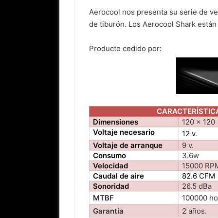
Aerocool nos presenta su serie de ve
de tiburón. Los Aerocool Shark está
Producto cedido por:
CARACTERÍSTIC
Dimensiones
120 x 120
Voltaje necesario
12 v.
Voltaje de arranque
9 v.
Consumo
3.6w
Velocidad
15000 RP
Caudal de aire
82.6 CFM
Sonoridad
26.5 dBa
MTBF
100000 ho
Garantía
2 años.