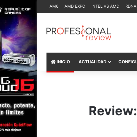
AM6
AMD EXPO
INTEL VS AMD
RDNA
INICIO
ACTUALIDAD
CONFIG
Review: