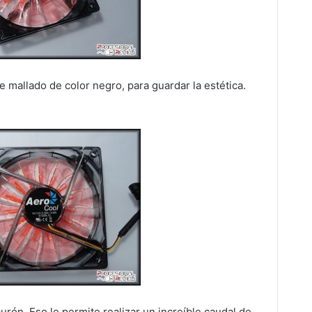
e mallado de color negro, para guardar la estética.
urón. Eso le permite realizar un increíble caudal de