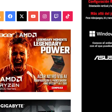
RSS
Facebook
X
YouTube
Instagram
Twitch
TikTok