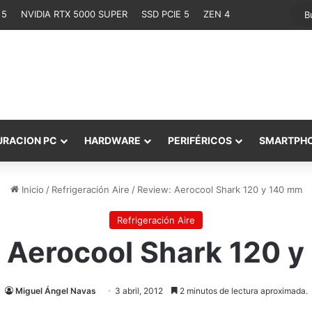
 5
NVIDIA RTX 5000 SUPER
SSD PCIE 5
ZEN 4
URACION PC
HARDWARE
PERIFÉRICOS
SMARTPH
Inicio
/
Refrigeración Aire
/
Review: Aerocool Shark 120 y 140 mm
Refrigeración Aire
 Aerocool Shark 120 
Miguel Ángel Navas
3 abril, 2012
2 minutos de lectura aproximada.