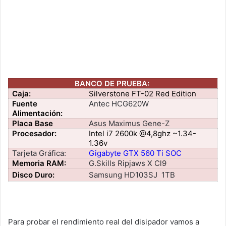
BANCO DE PRUEBA:
Caja:
Silverstone FT-02 Red Edition
Fuente
Antec HCG620W
Alimentación:
Placa Base
Asus Maximus Gene-Z
Procesador:
Intel i7 2600k @4,8ghz ~1.34-
1.36v
Tarjeta Gráfica:
Gigabyte GTX 560 Ti SOC
Memoria RAM:
G.Skills Ripjaws X Cl9
Disco Duro:
Samsung HD103SJ
1TB
Para probar el rendimiento real del disipador vamos a